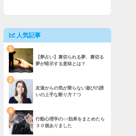
人気記事
1
【夢占い】裏切られる夢、裏切る
夢が暗示する意味とは？
2
友達からの気が乗らない遊びの誘
いの上手な断り方７つ
3
行動心理学の○○効果をまとめたら
３０個ありました