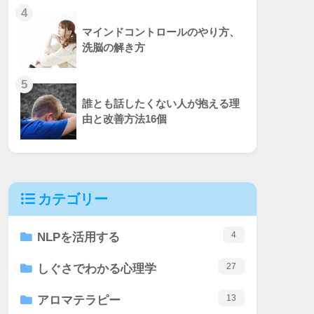
4
マインドコントロールのやり方、
洗脳の解き方
5
誰とも話したくない人が抱える理
由と改善方法16個
カテゴリー
4
NLPを活用する
27
しぐさでわかる心理学
13
アロマテラピー