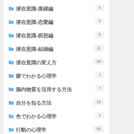
6
潜在意識-復縁編
8
潜在意識-恋愛編
6
潜在意識-瞑想編
11
潜在意識-結婚編
30
潜在意識の変え方
3
癖でわかる心理学
7
脳内物質を活用する方法
16
自分を知る方法
2
色でわかる心理学
93
行動の心理学