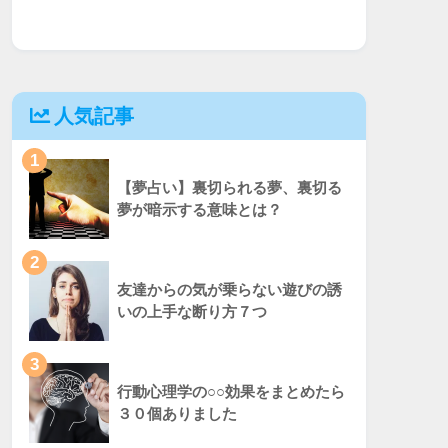
人気記事
1
【夢占い】裏切られる夢、裏切る
夢が暗示する意味とは？
2
友達からの気が乗らない遊びの誘
いの上手な断り方７つ
3
行動心理学の○○効果をまとめたら
３０個ありました