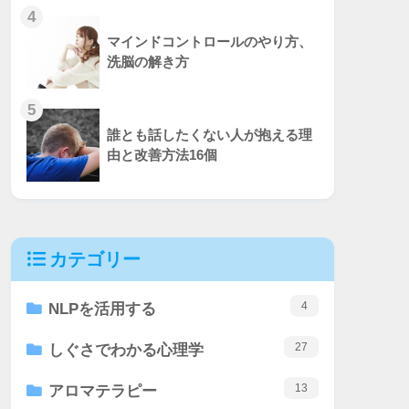
4
マインドコントロールのやり方、
洗脳の解き方
5
誰とも話したくない人が抱える理
由と改善方法16個
カテゴリー
4
NLPを活用する
27
しぐさでわかる心理学
13
アロマテラピー