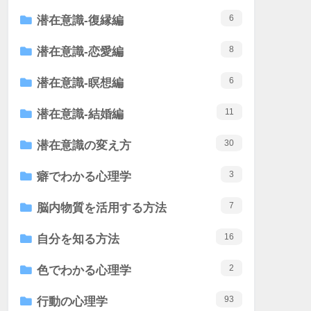
6
潜在意識-復縁編
8
潜在意識-恋愛編
6
潜在意識-瞑想編
11
潜在意識-結婚編
30
潜在意識の変え方
3
癖でわかる心理学
7
脳内物質を活用する方法
16
自分を知る方法
2
色でわかる心理学
93
行動の心理学