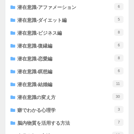
6
潜在意識-アファメーション
5
潜在意識-ダイエット編
8
潜在意識-ビジネス編
6
潜在意識-復縁編
8
潜在意識-恋愛編
6
潜在意識-瞑想編
11
潜在意識-結婚編
30
潜在意識の変え方
3
癖でわかる心理学
7
脳内物質を活用する方法