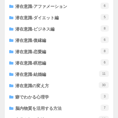
6
潜在意識-アファメーション
5
潜在意識-ダイエット編
8
潜在意識-ビジネス編
6
潜在意識-復縁編
8
潜在意識-恋愛編
6
潜在意識-瞑想編
11
潜在意識-結婚編
30
潜在意識の変え方
3
癖でわかる心理学
7
脳内物質を活用する方法