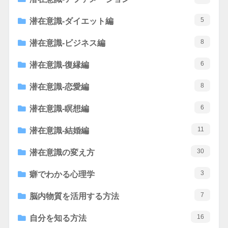
5
潜在意識-ダイエット編
8
潜在意識-ビジネス編
6
潜在意識-復縁編
8
潜在意識-恋愛編
6
潜在意識-瞑想編
11
潜在意識-結婚編
30
潜在意識の変え方
3
癖でわかる心理学
7
脳内物質を活用する方法
16
自分を知る方法