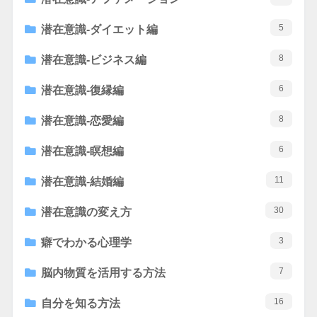
5
潜在意識-ダイエット編
8
潜在意識-ビジネス編
6
潜在意識-復縁編
8
潜在意識-恋愛編
6
潜在意識-瞑想編
11
潜在意識-結婚編
30
潜在意識の変え方
3
癖でわかる心理学
7
脳内物質を活用する方法
16
自分を知る方法