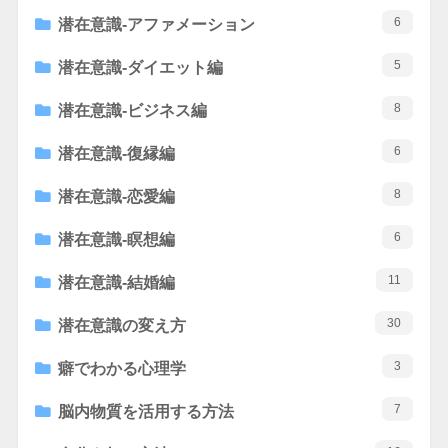
6
潜在意識-アファメーション
5
潜在意識-ダイエット編
8
潜在意識-ビジネス編
6
潜在意識-復縁編
8
潜在意識-恋愛編
6
潜在意識-瞑想編
11
潜在意識-結婚編
30
潜在意識の変え方
3
癖でわかる心理学
7
脳内物質を活用する方法