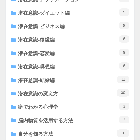
5
潜在意識-ダイエット編
8
潜在意識-ビジネス編
6
潜在意識-復縁編
8
潜在意識-恋愛編
6
潜在意識-瞑想編
11
潜在意識-結婚編
30
潜在意識の変え方
3
癖でわかる心理学
7
脳内物質を活用する方法
16
自分を知る方法