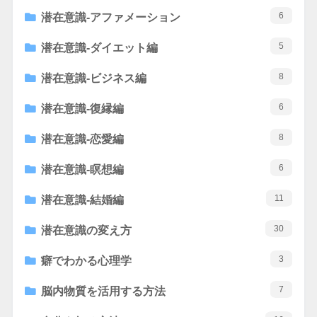
6
潜在意識-アファメーション
5
潜在意識-ダイエット編
8
潜在意識-ビジネス編
6
潜在意識-復縁編
8
潜在意識-恋愛編
6
潜在意識-瞑想編
11
潜在意識-結婚編
30
潜在意識の変え方
3
癖でわかる心理学
7
脳内物質を活用する方法