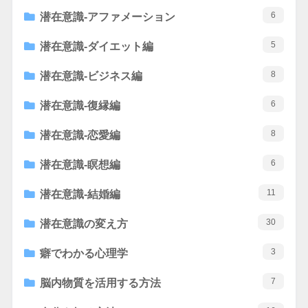
6
潜在意識-アファメーション
5
潜在意識-ダイエット編
8
潜在意識-ビジネス編
6
潜在意識-復縁編
8
潜在意識-恋愛編
6
潜在意識-瞑想編
11
潜在意識-結婚編
30
潜在意識の変え方
3
癖でわかる心理学
7
脳内物質を活用する方法