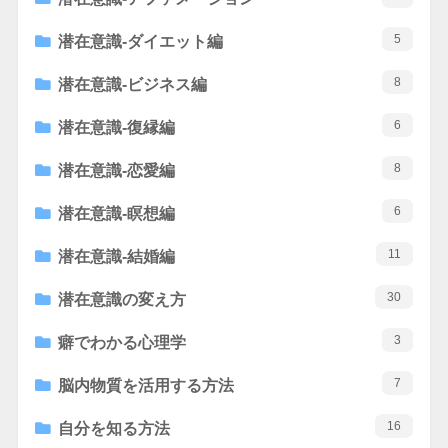
5
潜在意識-ダイエット編
8
潜在意識-ビジネス編
6
潜在意識-復縁編
8
潜在意識-恋愛編
6
潜在意識-瞑想編
11
潜在意識-結婚編
30
潜在意識の変え方
3
癖でわかる心理学
7
脳内物質を活用する方法
16
自分を知る方法