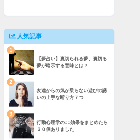
人気記事
1
【夢占い】裏切られる夢、裏切る
夢が暗示する意味とは？
2
友達からの気が乗らない遊びの誘
いの上手な断り方７つ
3
行動心理学の○○効果をまとめたら
３０個ありました