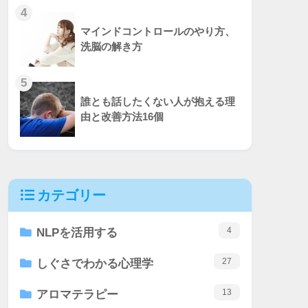
4
マインドコントロールのやり方、
洗脳の解き方
5
誰とも話したくない人が抱える理
由と改善方法16個
カテゴリー
4
NLPを活用する
27
しぐさでわかる心理学
13
アロマテラピー