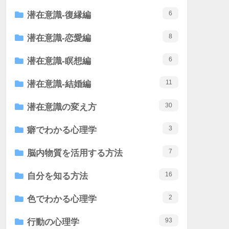
6
潜在意識-復縁編
8
潜在意識-恋愛編
6
潜在意識-瞑想編
11
潜在意識-結婚編
30
潜在意識の変え方
3
癖でわかる心理学
7
脳内物質を活用する方法
16
自分を知る方法
2
色でわかる心理学
93
行動の心理学