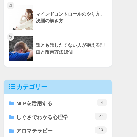
4
マインドコントロールのやり方、
洗脳の解き方
5
誰とも話したくない人が抱える理
由と改善方法16個
カテゴリー
4
NLPを活用する
27
しぐさでわかる心理学
13
アロマテラピー