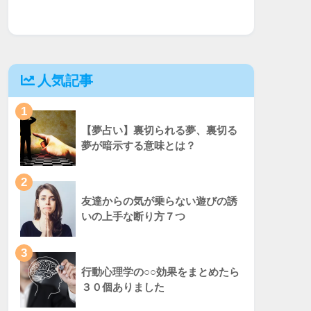
人気記事
1
【夢占い】裏切られる夢、裏切る
夢が暗示する意味とは？
2
友達からの気が乗らない遊びの誘
いの上手な断り方７つ
3
行動心理学の○○効果をまとめたら
３０個ありました