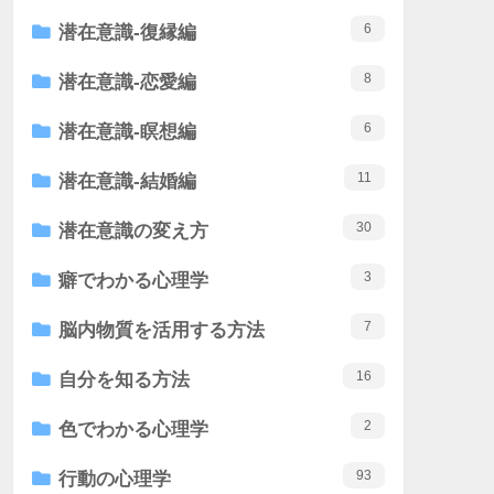
6
潜在意識-復縁編
8
潜在意識-恋愛編
6
潜在意識-瞑想編
11
潜在意識-結婚編
30
潜在意識の変え方
3
癖でわかる心理学
7
脳内物質を活用する方法
16
自分を知る方法
2
色でわかる心理学
93
行動の心理学