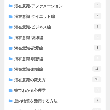
6
潜在意識-アファメーション
5
潜在意識-ダイエット編
8
潜在意識-ビジネス編
6
潜在意識-復縁編
8
潜在意識-恋愛編
6
潜在意識-瞑想編
11
潜在意識-結婚編
30
潜在意識の変え方
3
癖でわかる心理学
7
脳内物質を活用する方法