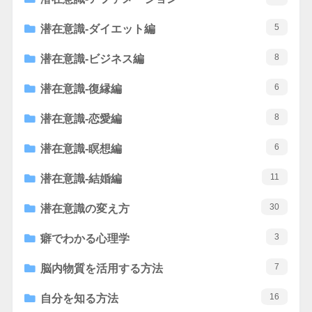
5
潜在意識-ダイエット編
8
潜在意識-ビジネス編
6
潜在意識-復縁編
8
潜在意識-恋愛編
6
潜在意識-瞑想編
11
潜在意識-結婚編
30
潜在意識の変え方
3
癖でわかる心理学
7
脳内物質を活用する方法
16
自分を知る方法