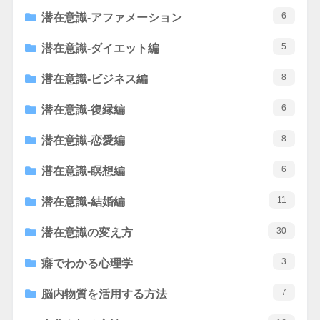
6
潜在意識-アファメーション
5
潜在意識-ダイエット編
8
潜在意識-ビジネス編
6
潜在意識-復縁編
8
潜在意識-恋愛編
6
潜在意識-瞑想編
11
潜在意識-結婚編
30
潜在意識の変え方
3
癖でわかる心理学
7
脳内物質を活用する方法