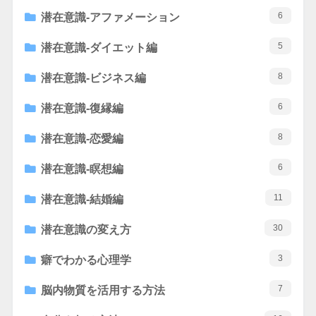
6
潜在意識-アファメーション
5
潜在意識-ダイエット編
8
潜在意識-ビジネス編
6
潜在意識-復縁編
8
潜在意識-恋愛編
6
潜在意識-瞑想編
11
潜在意識-結婚編
30
潜在意識の変え方
3
癖でわかる心理学
7
脳内物質を活用する方法