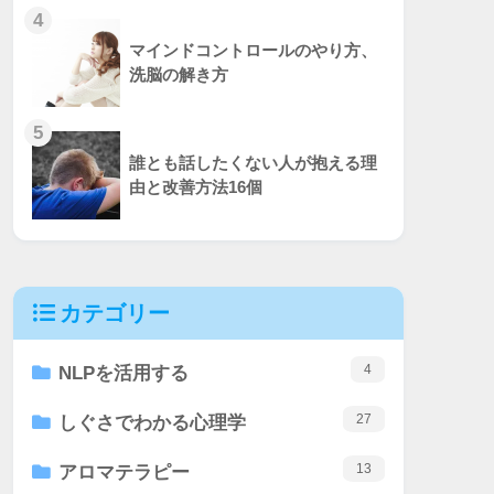
4
マインドコントロールのやり方、
洗脳の解き方
5
誰とも話したくない人が抱える理
由と改善方法16個
カテゴリー
4
NLPを活用する
27
しぐさでわかる心理学
13
アロマテラピー