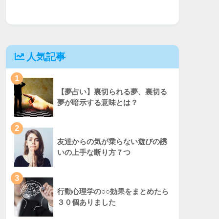
人気記事
1
【夢占い】裏切られる夢、裏切る
夢が暗示する意味とは？
2
友達からの気が乗らない遊びの誘
いの上手な断り方７つ
3
行動心理学の○○効果をまとめたら
３０個ありました