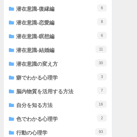
6
潜在意識-復縁編
8
潜在意識-恋愛編
6
潜在意識-瞑想編
11
潜在意識-結婚編
30
潜在意識の変え方
3
癖でわかる心理学
7
脳内物質を活用する方法
16
自分を知る方法
2
色でわかる心理学
93
行動の心理学