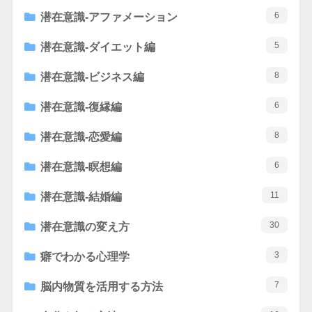
6
潜在意識-アファメーション
5
潜在意識-ダイエット編
8
潜在意識-ビジネス編
6
潜在意識-復縁編
8
潜在意識-恋愛編
6
潜在意識-瞑想編
11
潜在意識-結婚編
30
潜在意識の変え方
3
癖でわかる心理学
7
脳内物質を活用する方法