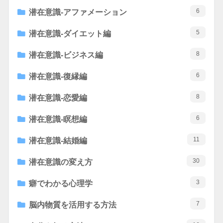
6
潜在意識-アファメーション
5
潜在意識-ダイエット編
8
潜在意識-ビジネス編
6
潜在意識-復縁編
8
潜在意識-恋愛編
6
潜在意識-瞑想編
11
潜在意識-結婚編
30
潜在意識の変え方
3
癖でわかる心理学
7
脳内物質を活用する方法