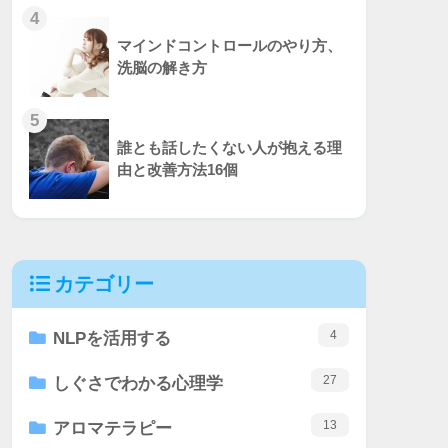
4
マインドコントロールのやり方、
洗脳の解き方
5
誰とも話したくない人が抱える理
由と改善方法16個
カテゴリー
4
NLPを活用する
27
しぐさでわかる心理学
13
アロマテラピー