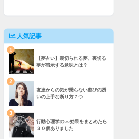
人気記事
1
【夢占い】裏切られる夢、裏切る
夢が暗示する意味とは？
2
友達からの気が乗らない遊びの誘
いの上手な断り方７つ
3
行動心理学の○○効果をまとめたら
３０個ありました