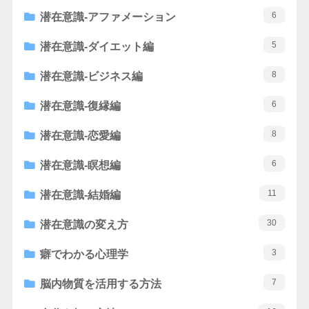
6
潜在意識-アファメーション
5
潜在意識-ダイエット編
8
潜在意識-ビジネス編
6
潜在意識-復縁編
8
潜在意識-恋愛編
6
潜在意識-瞑想編
11
潜在意識-結婚編
30
潜在意識の変え方
3
癖でわかる心理学
7
脳内物質を活用する方法