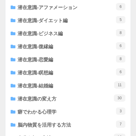
6
潜在意識-アファメーション
5
潜在意識-ダイエット編
8
潜在意識-ビジネス編
6
潜在意識-復縁編
8
潜在意識-恋愛編
6
潜在意識-瞑想編
11
潜在意識-結婚編
30
潜在意識の変え方
3
癖でわかる心理学
7
脳内物質を活用する方法