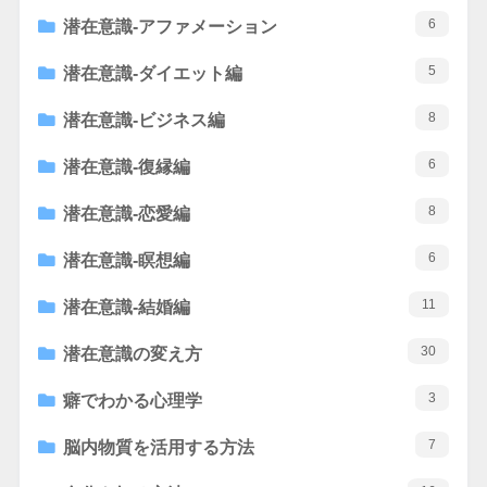
6
潜在意識-アファメーション
5
潜在意識-ダイエット編
8
潜在意識-ビジネス編
6
潜在意識-復縁編
8
潜在意識-恋愛編
6
潜在意識-瞑想編
11
潜在意識-結婚編
30
潜在意識の変え方
3
癖でわかる心理学
7
脳内物質を活用する方法