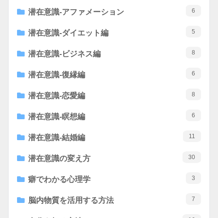
6
潜在意識-アファメーション
5
潜在意識-ダイエット編
8
潜在意識-ビジネス編
6
潜在意識-復縁編
8
潜在意識-恋愛編
6
潜在意識-瞑想編
11
潜在意識-結婚編
30
潜在意識の変え方
3
癖でわかる心理学
7
脳内物質を活用する方法