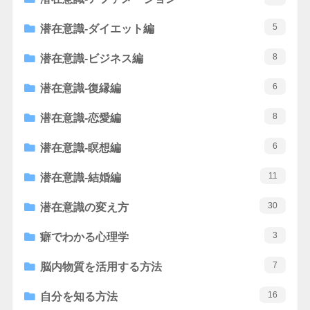
5
潜在意識-ダイエット編
8
潜在意識-ビジネス編
6
潜在意識-復縁編
8
潜在意識-恋愛編
6
潜在意識-瞑想編
11
潜在意識-結婚編
30
潜在意識の変え方
3
癖でわかる心理学
7
脳内物質を活用する方法
16
自分を知る方法