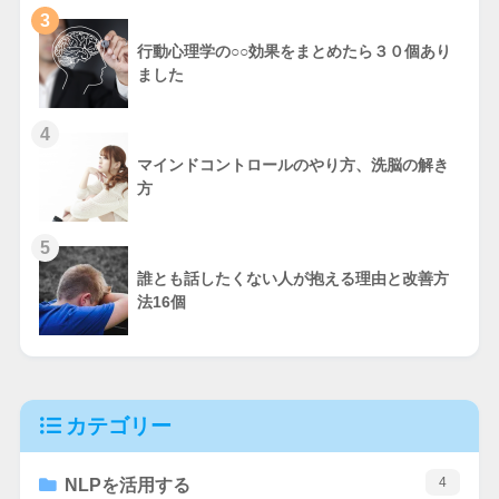
3
行動心理学の○○効果をまとめたら３０個あり
ました
4
マインドコントロールのやり方、洗脳の解き
方
5
誰とも話したくない人が抱える理由と改善方
法16個
カテゴリー
4
NLPを活用する