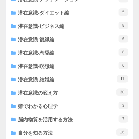
5
潜在意識-ダイエット編
8
潜在意識-ビジネス編
6
潜在意識-復縁編
8
潜在意識-恋愛編
6
潜在意識-瞑想編
11
潜在意識-結婚編
30
潜在意識の変え方
3
癖でわかる心理学
7
脳内物質を活用する方法
16
自分を知る方法