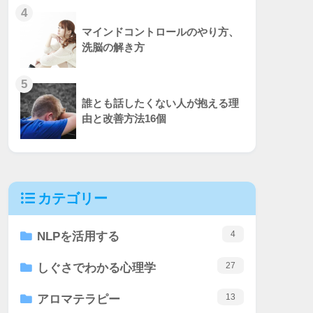
4
マインドコントロールのやり方、
洗脳の解き方
5
誰とも話したくない人が抱える理
由と改善方法16個
カテゴリー
4
NLPを活用する
27
しぐさでわかる心理学
13
アロマテラピー