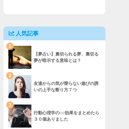
人気記事
1
【夢占い】裏切られる夢、裏切る
夢が暗示する意味とは？
2
友達からの気が乗らない遊びの誘
いの上手な断り方７つ
3
行動心理学の○○効果をまとめたら
３０個ありました