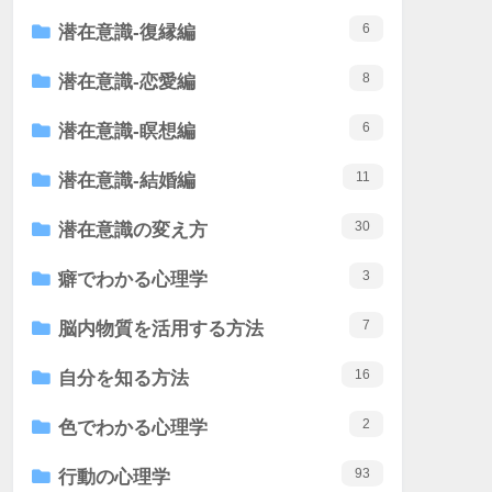
6
潜在意識-復縁編
8
潜在意識-恋愛編
6
潜在意識-瞑想編
11
潜在意識-結婚編
30
潜在意識の変え方
3
癖でわかる心理学
7
脳内物質を活用する方法
16
自分を知る方法
2
色でわかる心理学
93
行動の心理学