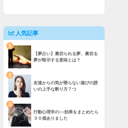
人気記事
1
【夢占い】裏切られる夢、裏切る
夢が暗示する意味とは？
2
友達からの気が乗らない遊びの誘
いの上手な断り方７つ
3
行動心理学の○○効果をまとめたら
３０個ありました