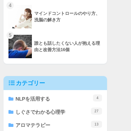
4
マインドコントロールのやり方、
洗脳の解き方
5
誰とも話したくない人が抱える理
由と改善方法16個
カテゴリー
4
NLPを活用する
27
しぐさでわかる心理学
13
アロマテラピー