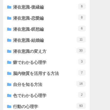
6
潜在意識-復縁編
8
潜在意識-恋愛編
6
潜在意識-瞑想編
11
潜在意識-結婚編
30
潜在意識の変え方
3
癖でわかる心理学
7
脳内物質を活用する方法
16
自分を知る方法
2
色でわかる心理学
93
行動の心理学