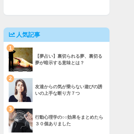
人気記事
1
【夢占い】裏切られる夢、裏切る
夢が暗示する意味とは？
2
友達からの気が乗らない遊びの誘
いの上手な断り方７つ
3
行動心理学の○○効果をまとめたら
３０個ありました