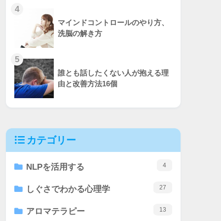
4
マインドコントロールのやり方、
洗脳の解き方
5
誰とも話したくない人が抱える理
由と改善方法16個
カテゴリー
4
NLPを活用する
27
しぐさでわかる心理学
13
アロマテラピー