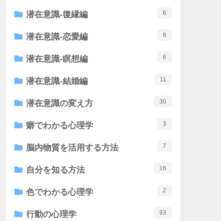
6
潜在意識-復縁編
8
潜在意識-恋愛編
6
潜在意識-瞑想編
11
潜在意識-結婚編
30
潜在意識の変え方
3
癖でわかる心理学
7
脳内物質を活用する方法
16
自分を知る方法
2
色でわかる心理学
93
行動の心理学