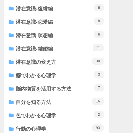
6
潜在意識-復縁編
8
潜在意識-恋愛編
6
潜在意識-瞑想編
11
潜在意識-結婚編
30
潜在意識の変え方
3
癖でわかる心理学
7
脳内物質を活用する方法
16
自分を知る方法
2
色でわかる心理学
93
行動の心理学