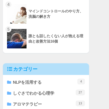
4
マインドコントロールのやり方、
洗脳の解き方
5
誰とも話したくない人が抱える理
由と改善方法16個
カテゴリー
4
NLPを活用する
27
しぐさでわかる心理学
13
アロマテラピー