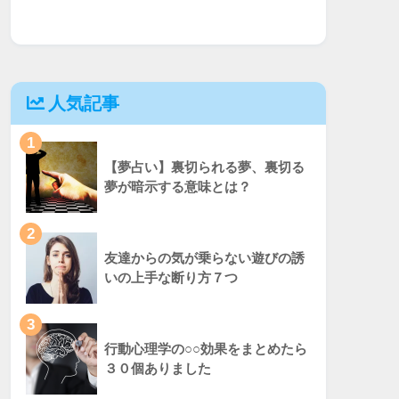
人気記事
1
【夢占い】裏切られる夢、裏切る
夢が暗示する意味とは？
2
友達からの気が乗らない遊びの誘
いの上手な断り方７つ
3
行動心理学の○○効果をまとめたら
３０個ありました