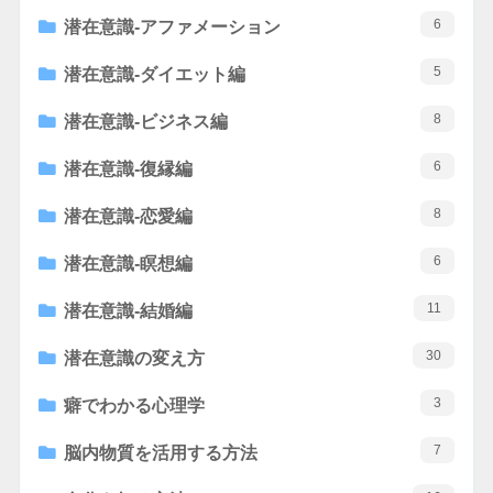
6
潜在意識-アファメーション
5
潜在意識-ダイエット編
8
潜在意識-ビジネス編
6
潜在意識-復縁編
8
潜在意識-恋愛編
6
潜在意識-瞑想編
11
潜在意識-結婚編
30
潜在意識の変え方
3
癖でわかる心理学
7
脳内物質を活用する方法