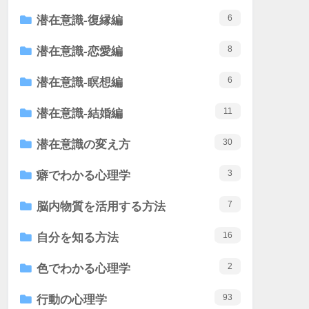
6
潜在意識-復縁編
8
潜在意識-恋愛編
6
潜在意識-瞑想編
11
潜在意識-結婚編
30
潜在意識の変え方
3
癖でわかる心理学
7
脳内物質を活用する方法
16
自分を知る方法
2
色でわかる心理学
93
行動の心理学