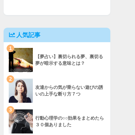
人気記事
1
【夢占い】裏切られる夢、裏切る
夢が暗示する意味とは？
2
友達からの気が乗らない遊びの誘
いの上手な断り方７つ
3
行動心理学の○○効果をまとめたら
３０個ありました