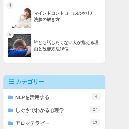
4
マインドコントロールのやり方、
洗脳の解き方
5
誰とも話したくない人が抱える理
由と改善方法16個
カテゴリー
4
NLPを活用する
27
しぐさでわかる心理学
13
アロマテラピー