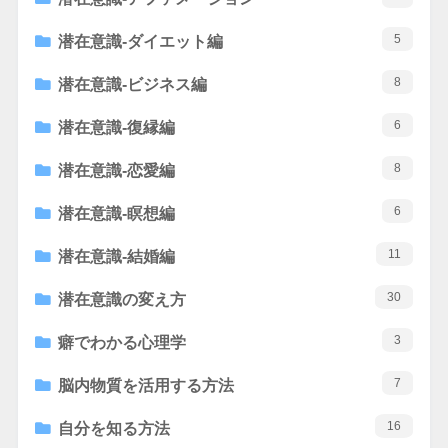
5
潜在意識-ダイエット編
8
潜在意識-ビジネス編
6
潜在意識-復縁編
8
潜在意識-恋愛編
6
潜在意識-瞑想編
11
潜在意識-結婚編
30
潜在意識の変え方
3
癖でわかる心理学
7
脳内物質を活用する方法
16
自分を知る方法