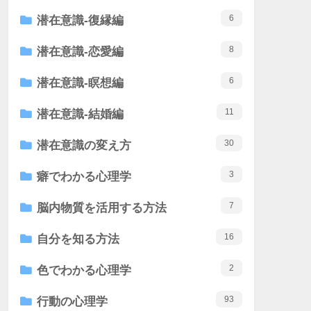
6
潜在意識-復縁編
8
潜在意識-恋愛編
6
潜在意識-瞑想編
11
潜在意識-結婚編
30
潜在意識の変え方
3
癖でわかる心理学
7
脳内物質を活用する方法
16
自分を知る方法
2
色でわかる心理学
93
行動の心理学