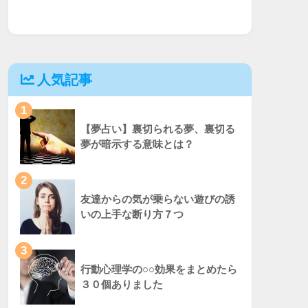
人気記事
1
【夢占い】裏切られる夢、裏切る
夢が暗示する意味とは？
2
友達からの気が乗らない遊びの誘
いの上手な断り方７つ
3
行動心理学の○○効果をまとめたら
３０個ありました