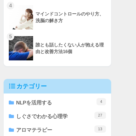
4
マインドコントロールのやり方、
洗脳の解き方
5
誰とも話したくない人が抱える理
由と改善方法16個
カテゴリー
4
NLPを活用する
27
しぐさでわかる心理学
13
アロマテラピー