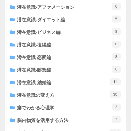
6
潜在意識-アファメーション
5
潜在意識-ダイエット編
8
潜在意識-ビジネス編
6
潜在意識-復縁編
8
潜在意識-恋愛編
6
潜在意識-瞑想編
11
潜在意識-結婚編
30
潜在意識の変え方
3
癖でわかる心理学
7
脳内物質を活用する方法