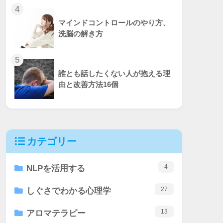
4
マインドコントロールのやり方、
洗脳の解き方
5
誰とも話したくない人が抱える理
由と改善方法16個
カテゴリー
4
NLPを活用する
27
しぐさでわかる心理学
13
アロマテラピー