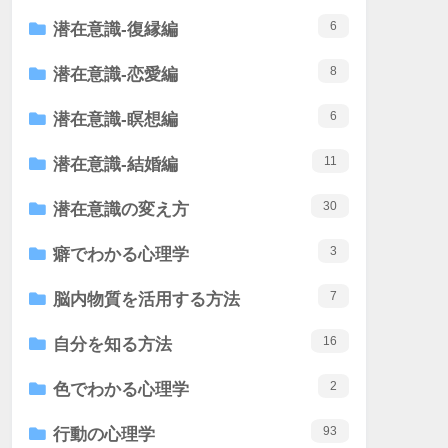
6
潜在意識-復縁編
8
潜在意識-恋愛編
6
潜在意識-瞑想編
11
潜在意識-結婚編
30
潜在意識の変え方
3
癖でわかる心理学
7
脳内物質を活用する方法
16
自分を知る方法
2
色でわかる心理学
93
行動の心理学