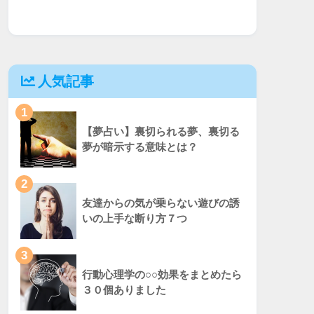
人気記事
1
【夢占い】裏切られる夢、裏切る
夢が暗示する意味とは？
2
友達からの気が乗らない遊びの誘
いの上手な断り方７つ
3
行動心理学の○○効果をまとめたら
３０個ありました