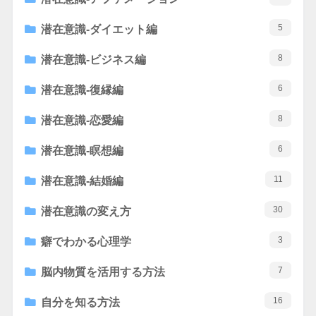
5
潜在意識-ダイエット編
8
潜在意識-ビジネス編
6
潜在意識-復縁編
8
潜在意識-恋愛編
6
潜在意識-瞑想編
11
潜在意識-結婚編
30
潜在意識の変え方
3
癖でわかる心理学
7
脳内物質を活用する方法
16
自分を知る方法