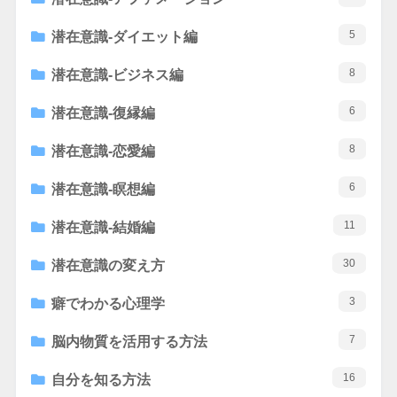
5
潜在意識-ダイエット編
8
潜在意識-ビジネス編
6
潜在意識-復縁編
8
潜在意識-恋愛編
6
潜在意識-瞑想編
11
潜在意識-結婚編
30
潜在意識の変え方
3
癖でわかる心理学
7
脳内物質を活用する方法
16
自分を知る方法