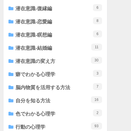
6
潜在意識-復縁編
8
潜在意識-恋愛編
6
潜在意識-瞑想編
11
潜在意識-結婚編
30
潜在意識の変え方
3
癖でわかる心理学
7
脳内物質を活用する方法
16
自分を知る方法
2
色でわかる心理学
93
行動の心理学