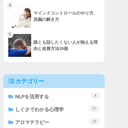
4
マインドコントロールのやり方、
洗脳の解き方
5
誰とも話したくない人が抱える理
由と改善方法16個
カテゴリー
4
NLPを活用する
27
しぐさでわかる心理学
13
アロマテラピー