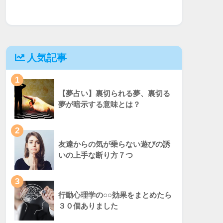
人気記事
1
【夢占い】裏切られる夢、裏切る
夢が暗示する意味とは？
2
友達からの気が乗らない遊びの誘
いの上手な断り方７つ
3
行動心理学の○○効果をまとめたら
３０個ありました