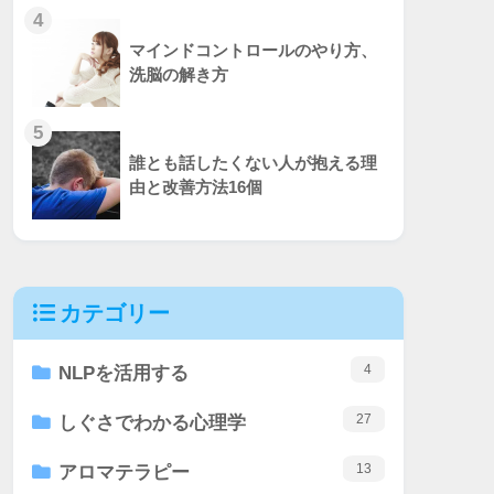
4
マインドコントロールのやり方、
洗脳の解き方
5
誰とも話したくない人が抱える理
由と改善方法16個
カテゴリー
4
NLPを活用する
27
しぐさでわかる心理学
13
アロマテラピー