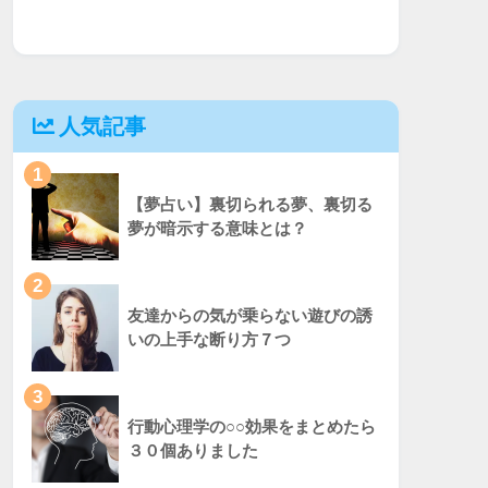
人気記事
1
【夢占い】裏切られる夢、裏切る
夢が暗示する意味とは？
2
友達からの気が乗らない遊びの誘
いの上手な断り方７つ
3
行動心理学の○○効果をまとめたら
３０個ありました