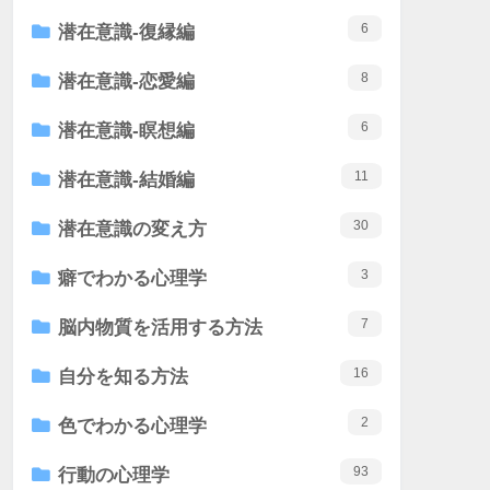
6
潜在意識-復縁編
8
潜在意識-恋愛編
6
潜在意識-瞑想編
11
潜在意識-結婚編
30
潜在意識の変え方
3
癖でわかる心理学
7
脳内物質を活用する方法
16
自分を知る方法
2
色でわかる心理学
93
行動の心理学