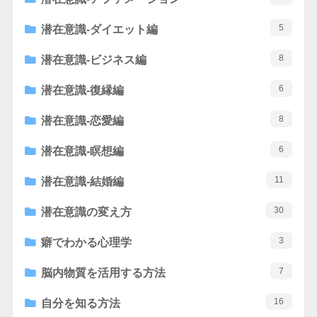
5
潜在意識-ダイエット編
8
潜在意識-ビジネス編
6
潜在意識-復縁編
8
潜在意識-恋愛編
6
潜在意識-瞑想編
11
潜在意識-結婚編
30
潜在意識の変え方
3
癖でわかる心理学
7
脳内物質を活用する方法
16
自分を知る方法