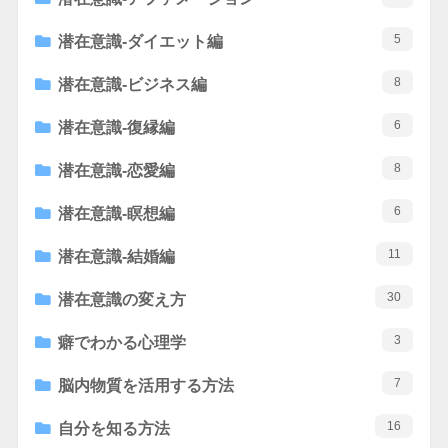
5
潜在意識-ダイエット編
8
潜在意識-ビジネス編
6
潜在意識-復縁編
8
潜在意識-恋愛編
6
潜在意識-瞑想編
11
潜在意識-結婚編
30
潜在意識の変え方
3
癖でわかる心理学
7
脳内物質を活用する方法
16
自分を知る方法