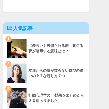
人気記事
1
【夢占い】裏切られる夢、裏切る
夢が暗示する意味とは？
2
友達からの気が乗らない遊びの誘
いの上手な断り方７つ
3
行動心理学の○○効果をまとめたら
３０個ありました