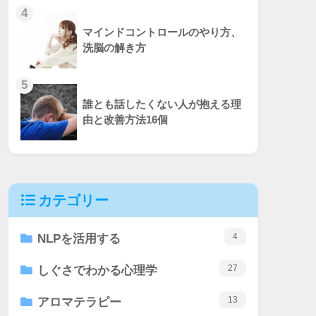
4
マインドコントロールのやり方、
洗脳の解き方
5
誰とも話したくない人が抱える理
由と改善方法16個
カテゴリー
4
NLPを活用する
27
しぐさでわかる心理学
13
アロマテラピー