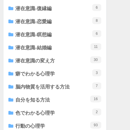
6
潜在意識-復縁編
8
潜在意識-恋愛編
6
潜在意識-瞑想編
11
潜在意識-結婚編
30
潜在意識の変え方
3
癖でわかる心理学
7
脳内物質を活用する方法
16
自分を知る方法
2
色でわかる心理学
93
行動の心理学