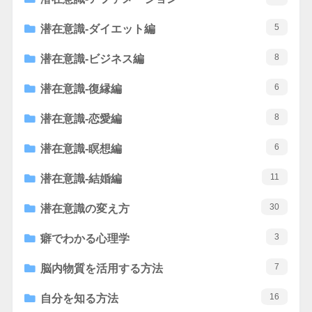
5
潜在意識-ダイエット編
8
潜在意識-ビジネス編
6
潜在意識-復縁編
8
潜在意識-恋愛編
6
潜在意識-瞑想編
11
潜在意識-結婚編
30
潜在意識の変え方
3
癖でわかる心理学
7
脳内物質を活用する方法
16
自分を知る方法