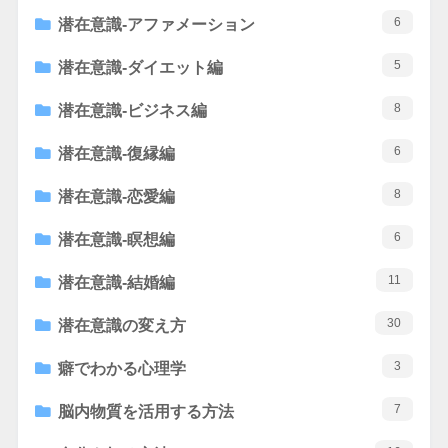
6
潜在意識-アファメーション
5
潜在意識-ダイエット編
8
潜在意識-ビジネス編
6
潜在意識-復縁編
8
潜在意識-恋愛編
6
潜在意識-瞑想編
11
潜在意識-結婚編
30
潜在意識の変え方
3
癖でわかる心理学
7
脳内物質を活用する方法