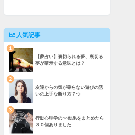
人気記事
1
【夢占い】裏切られる夢、裏切る
夢が暗示する意味とは？
2
友達からの気が乗らない遊びの誘
いの上手な断り方７つ
3
行動心理学の○○効果をまとめたら
３０個ありました