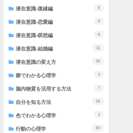
6
潜在意識-復縁編
8
潜在意識-恋愛編
6
潜在意識-瞑想編
11
潜在意識-結婚編
30
潜在意識の変え方
3
癖でわかる心理学
7
脳内物質を活用する方法
16
自分を知る方法
2
色でわかる心理学
93
行動の心理学