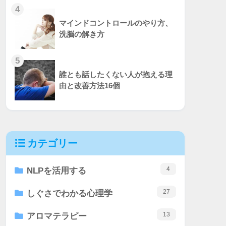
4
マインドコントロールのやり方、
洗脳の解き方
5
誰とも話したくない人が抱える理
由と改善方法16個
カテゴリー
4
NLPを活用する
27
しぐさでわかる心理学
13
アロマテラピー