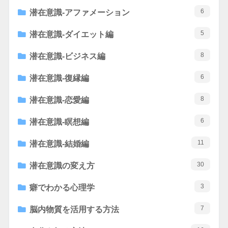
6
潜在意識-アファメーション
5
潜在意識-ダイエット編
8
潜在意識-ビジネス編
6
潜在意識-復縁編
8
潜在意識-恋愛編
6
潜在意識-瞑想編
11
潜在意識-結婚編
30
潜在意識の変え方
3
癖でわかる心理学
7
脳内物質を活用する方法