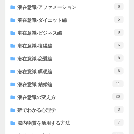
6
潜在意識-アファメーション
5
潜在意識-ダイエット編
8
潜在意識-ビジネス編
6
潜在意識-復縁編
8
潜在意識-恋愛編
6
潜在意識-瞑想編
11
潜在意識-結婚編
30
潜在意識の変え方
3
癖でわかる心理学
7
脳内物質を活用する方法